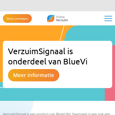
Demo aanvragen
VerzuimSignaal is
onderdeel van BlueVi
Meer informatie
VerzuimSignaal is een product van BlueVi B.V. Daarnaast is een ook een