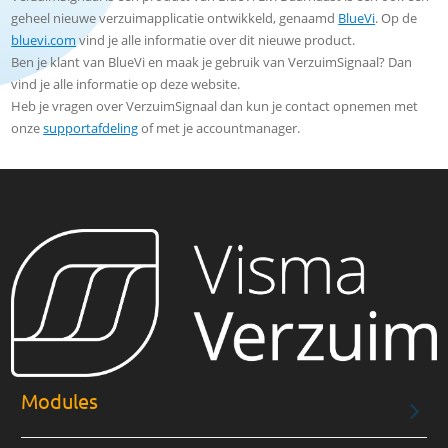
geheel nieuwe verzuimapplicatie ontwikkeld, genaamd
BlueVi
. Op de
bluevi.com
vind je alle informatie over dit nieuwe product.
Ben je klant van BlueVi en maak je gebruik van VerzuimSignaal? Dan
vind je alle informatie op deze website.
Heb je vragen over VerzuimSignaal dan kun je contact opnemen met
onze
supportafdeling
of met je accountmanager.
Modules