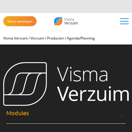
Demo aanvragen
Visma Verzuim
/
Verzuim
/
Producten
/
Agenda/Planning
Modules