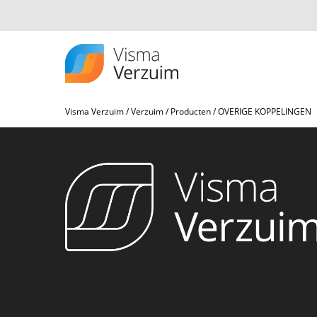
Visma Verzuim
/
Verzuim
/
Producten
/
OVERIGE KOPPELINGEN