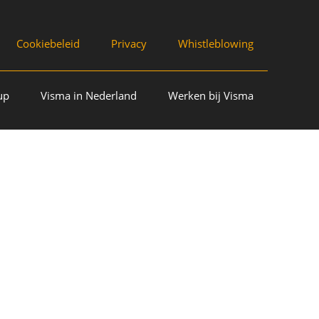
Cookiebeleid
Privacy
Whistleblowing
up
Visma in Nederland
Werken bij Visma