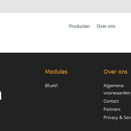
Producten
Over ons
Modules
Over ons
BlueVi
Algemene
voorwaarden
Contact
Partners
Privacy & Sec