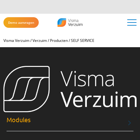
Demo aanvragen
Visma Verzuim
/
Verzuim
/
Producten
/
SELF SERVICE
Modules